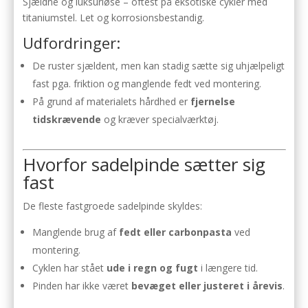
Sjældne og luksuriøse – oftest på eksotiske cykler med
titaniumstel. Let og korrosionsbestandig.
Udfordringer:
De ruster sjældent, men kan stadig sætte sig uhjælpeligt
fast pga. friktion og manglende fedt ved montering.
På grund af materialets hårdhed er
fjernelse
tidskrævende
og kræver specialværktøj.
Hvorfor sadelpinde sætter sig
fast
De fleste fastgroede sadelpinde skyldes:
Manglende brug af
fedt eller carbonpasta
ved
montering.
Cyklen har stået
ude i regn og fugt
i længere tid.
Pinden har ikke været
bevæget eller justeret i årevis
.