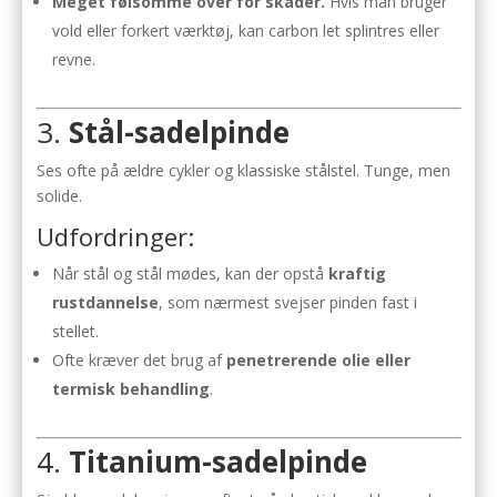
Meget følsomme over for skader.
Hvis man bruger
vold eller forkert værktøj, kan carbon let splintres eller
revne.
3.
Stål-sadelpinde
Ses ofte på ældre cykler og klassiske stålstel. Tunge, men
solide.
Udfordringer:
Når stål og stål mødes, kan der opstå
kraftig
rustdannelse
, som nærmest svejser pinden fast i
stellet.
Ofte kræver det brug af
penetrerende olie
eller
termisk behandling
.
4.
Titanium-sadelpinde