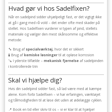
Hvad gør vi hos Sadelfixen?
Når en sadelpind sidder uhjælpeligt fast, er det vigtigt ikke
at gå i gang med rå vold – det ender ofte med skader på
stellet. Hos Sadelfixen vurderer vi typen af pind, stellets
materiale og vælger den mest skånsomme og effektive
metode:
🔧 Brug af
specialværktøj
, hvor det er sikkert
🧪 Brug af
kemiske løsninger
til at opløse korrosion
🪚 I yderste tilfælde –
mekanisk fjernelse
af sadelpinden
i kontrollerede trin
Skal vi hjælpe dig?
Hvis din sadelpind sidder fast, så lad være med at kæmpe
alene. Kom forbi Sadelfixen – vi har erfaringen, værktøjet
og tålmodigheden til at løse det uden at ødelægge cyklen.
📍 Book en tid eller skriv til os – vi er klar til at hjælpe!